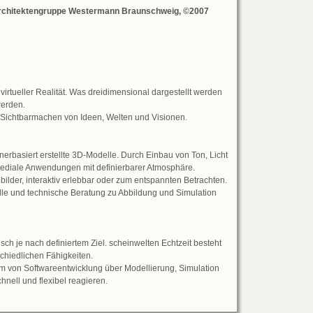
 Architektengruppe Westermann Braunschweig, ©2007
 virtueller Realität. Was dreidimensional dargestellt werden
werden.
 Sichtbarmachen von Ideen, Welten und Visionen.
hnerbasiert erstellte 3D-Modelle. Durch Einbau von Ton, Licht
ediale Anwendungen mit definierbarer Atmosphäre.
bbilder, interaktiv erlebbar oder zum entspannten Betrachten.
le und technische Be­ratung zu Abbildung und Simulation
sch je nach definiertem Ziel. scheinwelten Echtzeit besteht
schiedlichen Fähigkeiten.
um von Softwareentwicklung über Modellierung, Simulation
hnell und flexibel reagieren.