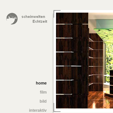
home
film
bild
interaktiv